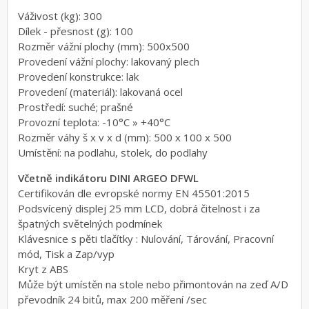
Váživost (kg): 300
Dílek - přesnost (g): 100
Rozměr vážní plochy (mm): 500x500
Provedení vážní plochy: lakovaný plech
Provedení konstrukce: lak
Provedení (materiál): lakovaná ocel
Prostředí: suché; prašné
Provozní teplota: -10°C » +40°C
Rozměr váhy š x v x d (mm): 500 x 100 x 500
Umístění: na podlahu, stolek, do podlahy
Včetně indikátoru DINI ARGEO DFWL
Certifikován dle evropské normy EN 45501:2015
Podsvícený displej 25 mm LCD, dobrá čitelnost i za
špatných světelných podmínek
Klávesnice s pěti tlačítky : Nulování, Tárování, Pracovní
mód, Tisk a Zap/vyp
Kryt z ABS
Může být umístěn na stole nebo přimontován na zeď A/D
převodník 24 bitů, max 200 měření /sec