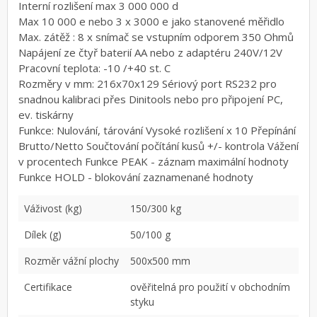
Interní rozlišení max 3 000 000 d
Max 10 000 e nebo 3 x 3000 e jako stanovené měřidlo
Max. zátěž : 8 x snímač se vstupním odporem 350 Ohmů
Napájení ze čtyř baterií AA nebo z adaptéru 240V/12V
Pracovní teplota: -10 /+40 st. C
Rozměry v mm: 216x70x129 Sériový port RS232 pro
snadnou kalibraci přes Dinitools nebo pro připojení PC,
ev. tiskárny
Funkce: Nulování, tárování Vysoké rozlišení x 10 Přepínání
Brutto/Netto Součtování počítání kusů +/- kontrola Vážení
v procentech Funkce PEAK - záznam maximální hodnoty
Funkce HOLD - blokování zaznamenané hodnoty
Váživost (kg)
150/300 kg
Dílek (g)
50/100 g
Rozměr vážní plochy
500x500 mm
Certifikace
ověřitelná pro použití v obchodním
styku