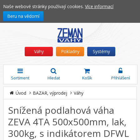
Naše webové stránky používají cookies.
Více informací
Beru na vědomí
Váhy
Pokladny
Systémy
Sortiment
Hledat
Košík
Přihlášení
Úvod
BAZAR, výprodej
Váhy
Snížená podlahová váha
ZEVA 4TA 500x500mm, lak,
300kg, s indikátorem DFWL