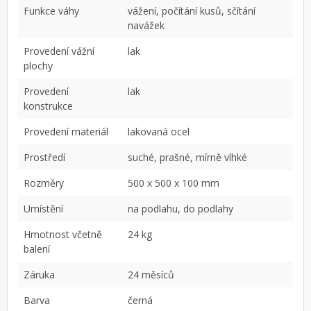
Funkce váhy
vážení, počítání kusů, sčítání
navážek
Provedení vážní
lak
plochy
Provedení
lak
konstrukce
Provedení materiál
lakovaná ocel
Prostředí
suché, prašné, mírně vlhké
Rozměry
500 x 500 x 100 mm
Umístění
na podlahu, do podlahy
Hmotnost včetně
24 kg
balení
Záruka
24 měsíců
Barva
černá