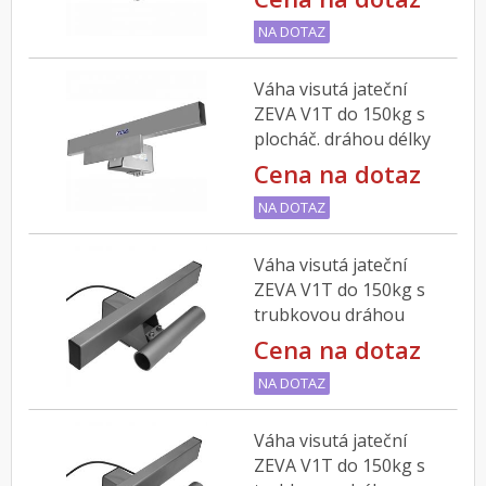
NA DOTAZ
Váha visutá jateční
ZEVA V1T do 150kg s
plocháč. dráhou délky
200mm
Cena na dotaz
NA DOTAZ
Váha visutá jateční
ZEVA V1T do 150kg s
trubkovou dráhou
délky 300mm
Cena na dotaz
NA DOTAZ
Váha visutá jateční
ZEVA V1T do 150kg s