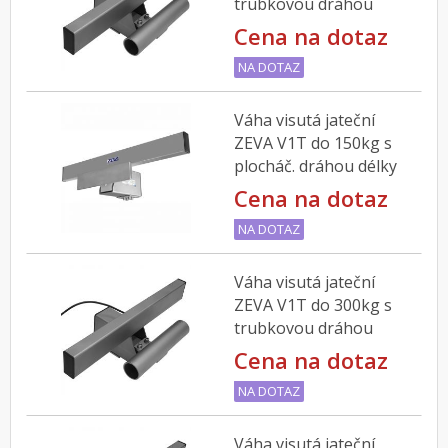
trubkovou dráhou
délky 200mm
Cena na dotaz
NA DOTAZ
Váha visutá jateční
ZEVA V1T do 150kg s
plocháč. dráhou délky
300mm
Cena na dotaz
NA DOTAZ
Váha visutá jateční
ZEVA V1T do 300kg s
trubkovou dráhou
délky 200mm
Cena na dotaz
NA DOTAZ
Váha visutá jateční