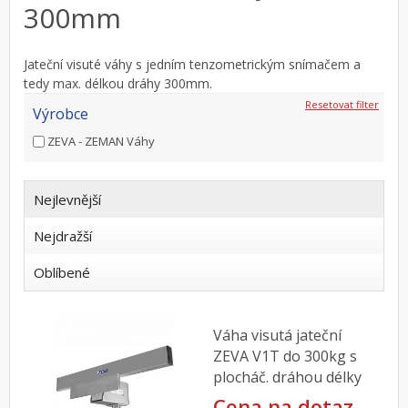
300mm
Jateční visuté váhy s jedním tenzometrickým snímačem a
tedy max. délkou dráhy 300mm.
Resetovat filter
Výrobce
ZEVA - ZEMAN Váhy
Nejlevnější
Nejdražší
Oblíbené
Váha visutá jateční
ZEVA V1T do 300kg s
plocháč. dráhou délky
200mm
Cena na dotaz