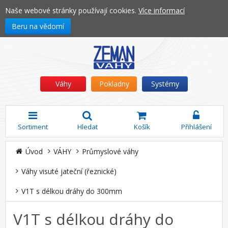
Naše webové stránky používají cookies.
Více informací
Beru na vědomí
Váhy
Pokladny
Systémy
Sortiment
Hledat
Košík
Přihlášení
Úvod
VÁHY
Průmyslové váhy
Váhy visuté jateční (řeznické)
V1T s délkou dráhy do 300mm
V1T s délkou dráhy do