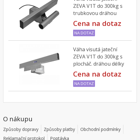
ZEVA V1T do 300kg s
trubkovou dráhou
délky 300mm
Cena na dotaz
NA DOTAZ
Váha visutá jateční
ZEVA V1T do 300kg s
plocháč. dráhou délky
300mm
Cena na dotaz
NA DOTAZ
O nákupu
Způsoby dopravy
Způsoby platby
Obchodní podmínky
Reklamační protokol
Poptávka