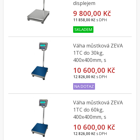
displejem
9 800,00 Kč
11 858,00 Kč
s DPH
SKLADEM
Váha můstková ZEVA
1TC do 30kg,
400x400mm, s
indikátorem CAS DBI
10 600,00 Kč
12 826,00 Kč
s DPH
NA DOTAZ
Váha můstková ZEVA
1TC do 60kg,
400x400mm, s
indikátorem CAS DBI
10 600,00 Kč
12 826,00 Kč
s DPH