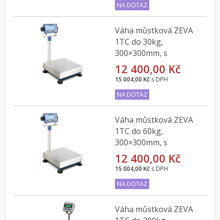
NA DOTAZ
Váha můstková ZEVA
1TC do 30kg,
300×300mm, s
indikátorem DFWL
12 400,00 Kč
15 004,00 Kč
s DPH
NA DOTAZ
Váha můstková ZEVA
1TC do 60kg,
300×300mm, s
indikátorem DFWL
12 400,00 Kč
15 004,00 Kč
s DPH
NA DOTAZ
Váha můstková ZEVA