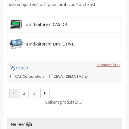
nejsou opatřené ochranou proti vodě a vlhkosti.
s indikátorem CAS DBI
s indikátorem DINI DFWL
Resetovat filter
Výrobce
CAS Corporation
ZEVA - ZEMAN Váhy
1
2
3
Celkem produktů: 31
Nejlevnější