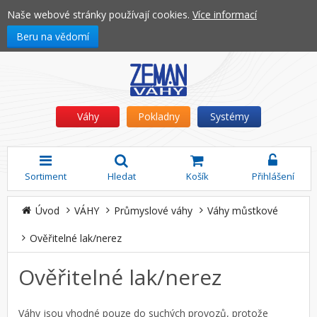
Naše webové stránky používají cookies.
Více informací
Beru na vědomí
Váhy
Pokladny
Systémy
Sortiment
Hledat
Košík
Přihlášení
Úvod
VÁHY
Průmyslové váhy
Váhy můstkové
Ověřitelné lak/nerez
Ověřitelné lak/nerez
Váhy jsou vhodné pouze do suchých provozů, protože