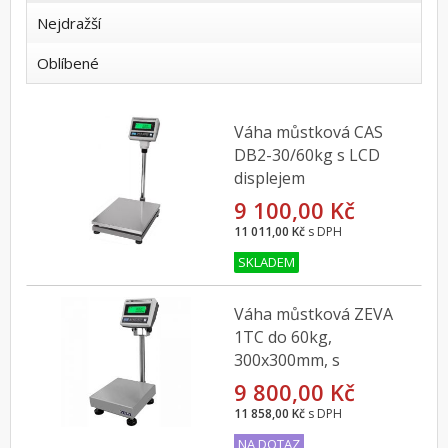
Nejdražší
Oblíbené
Váha můstková CAS
DB2-30/60kg s LCD
displejem
9 100,00 Kč
11 011,00 Kč
s DPH
SKLADEM
Váha můstková ZEVA
1TC do 60kg,
300x300mm, s
indikátorem CAS DBI
9 800,00 Kč
11 858,00 Kč
s DPH
NA DOTAZ