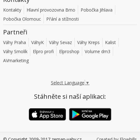
Kontakty
Hlavní provozovna Brno
Pobočka Jihlava
Pobočka Olomouc
Přání a stížnosti
Partneři
Váhy Praha
VáhyK
Váhy Sevaz
Váhy Kreps
Kalist
Váhy Smolík
Elpro profi
Elproshop
Volume dm3
AVmarketing
Select Language
▼
Stáhněte si naší aplikaci:
© Copyright 2009-2017 zeman-vahy.cz
Created by Flowhills