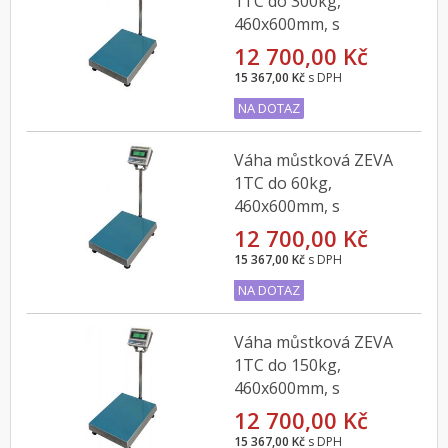
1TC do 300kg,
460x600mm, s
indikátorem DBI
12 700,00 Kč
15 367,00 Kč
s DPH
NA DOTAZ
Váha můstková ZEVA
1TC do 60kg,
460x600mm, s
indikátorem DBI
12 700,00 Kč
15 367,00 Kč
s DPH
NA DOTAZ
Váha můstková ZEVA
1TC do 150kg,
460x600mm, s
indikátorem DBI
12 700,00 Kč
15 367,00 Kč
s DPH