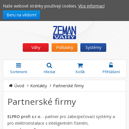
Naše webové stránky používají cookies.
Více informací
Beru na vědomí
Váhy
Pokladny
Systémy
Sortiment
Hledat
Košík
Přihlášení
Úvod
Kontakty
Partnerské firmy
Partnerské firmy
ELPRO profi s.r.o.
-
partner pro zabezpečovací systémy a
pro elektroinstalace s inteligentním řízením,