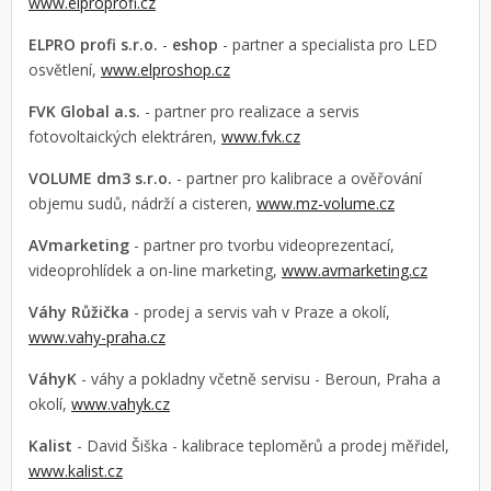
www.elproprofi.cz
ELPRO profi s.r.o.
-
eshop
- partner a specialista pro LED
osvětlení,
www.elproshop.cz
FVK Global a.s.
- partner pro realizace a servis
fotovoltaických elektráren,
www.fvk.cz
VOLUME dm3 s.r.o.
-
partner pro kalibrace a ověřování
objemu sudů, nádrží a cisteren,
www.mz-volume.cz
AVmarketing
- partner pro tvorbu videoprezentací,
videoprohlídek a on-line marketing,
www.avmarketing.cz
Váhy Růžička
- prodej a servis vah v Praze a okolí,
www.vahy-praha.cz
VáhyK
- váhy a pokladny včetně servisu - Beroun, Praha a
okolí,
www.vahyk.cz
Kalist
- David Šiška - kalibrace teploměrů a prodej měřidel,
www.kalist.cz