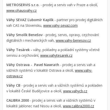
METROSERVIS s.r.o.
- prodej a servis vah v Praze a okolí,
www.ohausvahy.cz
Váhy SEVAZ Ľubomír Kaplík
- partner pro prodej digitálních
vah CAS na Slovensku,
www.vahy-sevaz.com
Váhy Smolík Benešov
- prodej, servis, opravy, cejchování
digitálních i mechanických vah,
www.vahy-benesov.cz
Váhy Tesárek -
váhy, pokladny a pokladní systémy včetně
servisu a cejchování,
www.vahytesarek.cz
Váhy Ostrava - Pavel Nawrath
- prodej a servis vah a
vážních systémů v lokalitě Ostrava a okolí,
www.vahy-
ostrava.cz
Váhy CB
- prodej a servis vah a vážních systémů a pokladen
v lokalitě České Budějovice a okolí,
www.vahycb.cz
CALIBRA 2000
- prodej a servis vah a vážních systémů v
lokalitě Jablonec nad Nisou a okolí,
www.calibra2000.cz