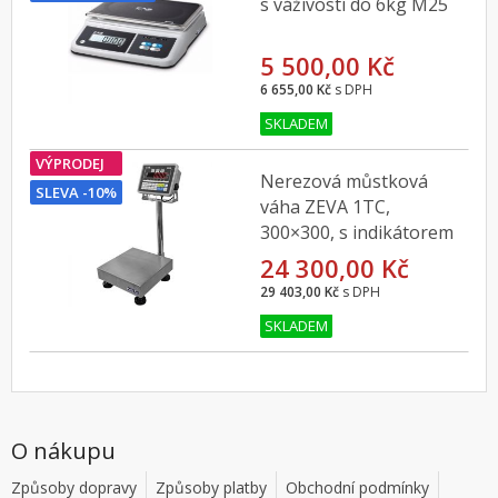
s váživostí do 6kg M25
5 500,00 Kč
6 655,00 Kč
s DPH
SKLADEM
VÝPRODEJ
Nerezová můstková
SLEVA -10%
váha ZEVA 1TC,
300×300, s indikátorem
CAS CI-200SC, 6kg
24 300,00 Kč
29 403,00 Kč
s DPH
SKLADEM
O nákupu
Způsoby dopravy
Způsoby platby
Obchodní podmínky