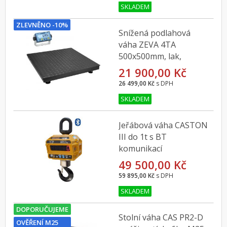
SKLADEM
ZLEVNĚNO -10%
Snížená podlahová
váha ZEVA 4TA
500x500mm, lak,
300kg, s indikátorem
21 900,00 Kč
DFWL a ověřením
26 499,00 Kč
s DPH
SKLADEM
Jeřábová váha CASTON
III do 1t s BT
komunikací
49 500,00 Kč
59 895,00 Kč
s DPH
SKLADEM
DOPORUČUJEME
Stolní váha CAS PR2-D
OVĚŘENÍ M25