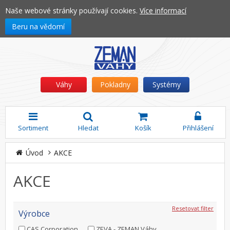
Naše webové stránky používají cookies.
Více informací
Beru na vědomí
Váhy
Pokladny
Systémy
Sortiment
Hledat
Košík
Přihlášení
Úvod
AKCE
AKCE
Resetovat filter
Výrobce
CAS Corporation
ZEVA - ZEMAN Váhy