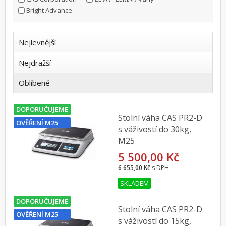
Bright Advance
Nejlevnější
Nejdražší
Oblíbené
DOPORUČUJEME
Stolní váha CAS PR2-D
OVĚŘENÍ M25
s váživostí do 30kg,
M25
5 500,00 Kč
6 655,00 Kč
s DPH
SKLADEM
DOPORUČUJEME
Stolní váha CAS PR2-D
OVĚŘENÍ M25
s váživostí do 15kg,