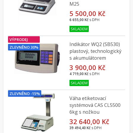
M25
5 500,00 Kč
6 655,00 Kč
s DPH
SKLADEM
VÝPRODEJ
Indikátor WQ2 (SB530)
ZLEVNĚNO 30%
plastový, technologický
s akumulátorem
3 900,00 Kč
4 719,00 Kč
s DPH
SKLADEM
ZLEVNĚNO -15%
Váha etiketovací
systémová CAS CL5500
6kg s nožkou
32 640,00 Kč
39 494,40 Kč
s DPH