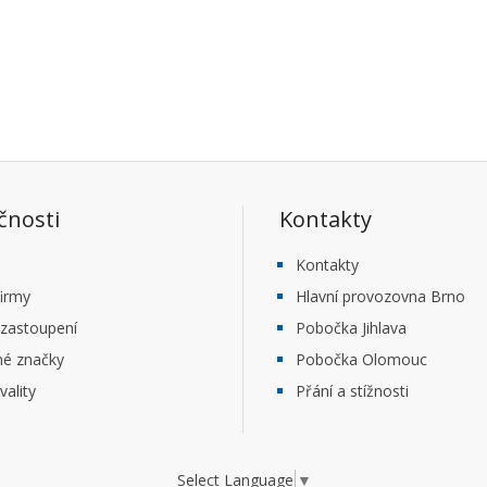
čnosti
Kontakty
Kontakty
firmy
Hlavní provozovna Brno
 zastoupení
Pobočka Jihlava
né značky
Pobočka Olomouc
vality
Přání a stížnosti
Select Language
▼