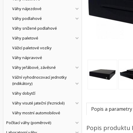
Váhy nájezdové
Váhy podlahové
Váhy snížené podlahové
Váhy paletové
Vážicí paletové vozíky
Váhy nápravové
Váhy jeřábové, závěsné
Vážní vyhodnocovací jednotky
(indikátory)
Váhy dobytčí
Váhy visuté jateční (řeznické)
Popis a parametry
Váhy mostní automobilové
Počítací váhy (poměrové)
Popis produktu
Laboratorní váhy