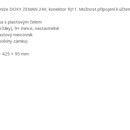
eníze DOXY ZEMAN 24V, konektor RJ11. Možnost připojení k účten
ka s plastovým čelem
žáky), 9× mince, nastavitelné
lastový mincovník
3 polohy zámku)
 × 425 × 95 mm