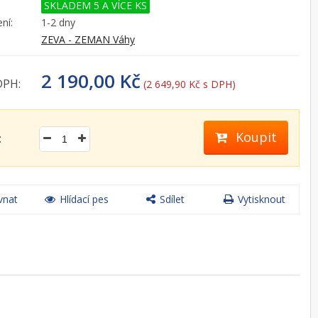
SKLADEM 5 A VÍCE KS
ní:
1-2 dny
ZEVA - ZEMAN Váhy
2 190,00 Kč
DPH:
(2 649,90 Kč s DPH)
Koupit
:
vnat
Hlídací pes
Sdílet
Vytisknout