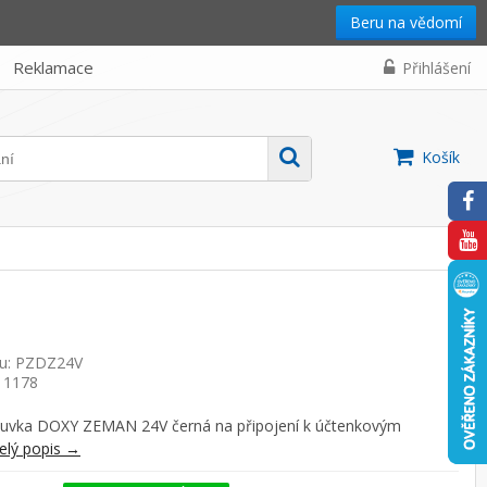
Beru na vědomí
Reklamace
Přihlášení
Košík
tu: PZDZ24V
: 1178
suvka DOXY ZEMAN 24V černá na připojení k účtenkovým
elý popis →