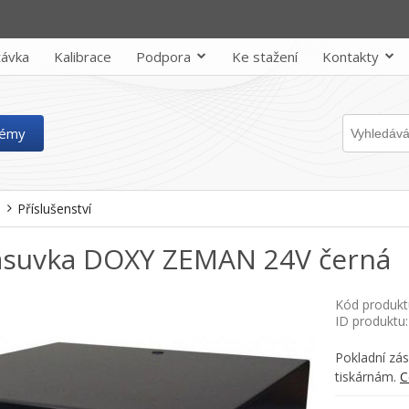
ávka
Kalibrace
Podpora
Ke stažení
Kontakty
témy
Příslušenství
zásuvka DOXY ZEMAN 24V černá
Kód produk
ID produktu
Pokladní zá
tiskárnám.
C