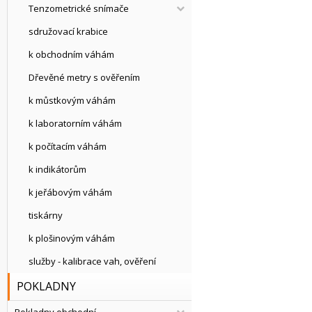
Tenzometrické snímače
sdružovací krabice
k obchodním váhám
Dřevěné metry s ověřením
k můstkovým váhám
k laboratorním váhám
k počítacím váhám
k indikátorům
k jeřábovým váhám
tiskárny
k plošinovým váhám
služby - kalibrace vah, ověření
POKLADNY