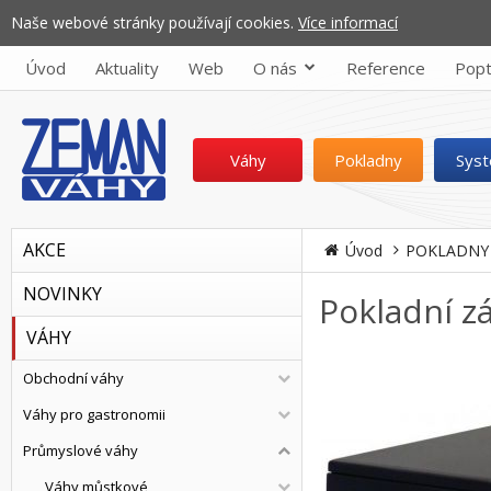
Naše webové stránky používají cookies.
Více informací
Úvod
Aktuality
Web
O nás
Reference
Popt
Váhy
Pokladny
Sys
AKCE
Úvod
POKLADNY
NOVINKY
Pokladní 
VÁHY
Obchodní váhy
Váhy pro gastronomii
Průmyslové váhy
Váhy můstkové