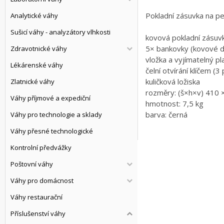
Pokladní zásuvka na p
Analytické váhy
Sušicí váhy - analyzátory vlhkosti
kovová pokladní zásuv
5× bankovky (kovové dr
Zdravotnické váhy
vložka a vyjímatelný p
Lékárenské váhy
čelní otvírání klíčem (
kuličková ložiska
Zlatnické váhy
rozměry: (š×h×v) 410
Váhy příjmové a expediční
hmotnost: 7,5 kg
barva: černá
Váhy pro technologie a sklady
Váhy přesné technologické
Kontrolní předvážky
Poštovní váhy
Váhy pro domácnost
Váhy restaurační
Příslušenství váhy