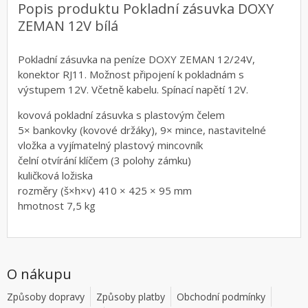
Popis produktu Pokladní zásuvka DOXY
ZEMAN 12V bílá
Pokladní zásuvka na peníze DOXY ZEMAN 12/24V,
konektor RJ11. Možnost připojení k pokladnám s
výstupem 12V. Včetně kabelu. Spínací napětí 12V.
kovová pokladní zásuvka s plastovým čelem
5× bankovky (kovové držáky), 9× mince, nastavitelné
vložka a vyjímatelný plastový mincovník
čelní otvírání klíčem (3 polohy zámku)
kuličková ložiska
rozměry (š×h×v) 410 × 425 × 95 mm
hmotnost 7,5 kg
O nákupu
Způsoby dopravy
Způsoby platby
Obchodní podmínky