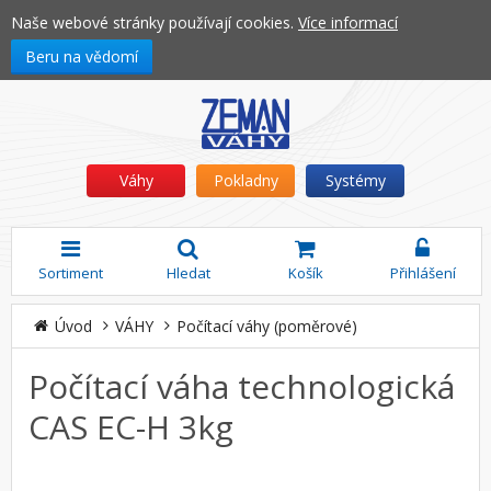
Naše webové stránky používají cookies.
Více informací
Beru na vědomí
Váhy
Pokladny
Systémy
Sortiment
Hledat
Košík
Přihlášení
Úvod
VÁHY
Počítací váhy (poměrové)
Počítací váha technologická
CAS EC-H 3kg