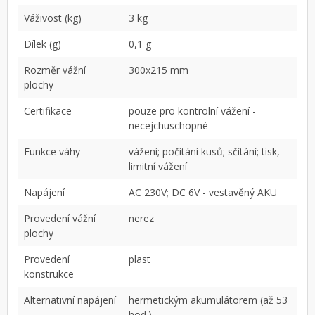
Váživost (kg)
3 kg
Dílek (g)
0,1 g
Rozměr vážní
300x215 mm
plochy
Certifikace
pouze pro kontrolní vážení -
necejchuschopné
Funkce váhy
vážení; počítání kusů; sčítání; tisk,
limitní vážení
Napájení
AC 230V; DC 6V - vestavěný AKU
Provedení vážní
nerez
plochy
Provedení
plast
konstrukce
Alternativní napájení
hermetickým akumulátorem (až 53
hod.)