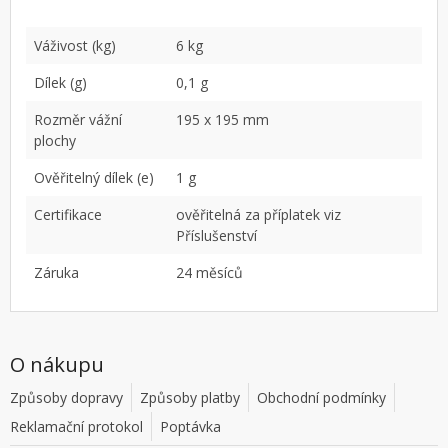
Váživost (kg)
6 kg
Dílek (g)
0,1 g
Rozměr vážní
195 x 195 mm
plochy
Ověřitelný dílek (e)
1 g
Certifikace
ověřitelná za příplatek viz
Příslušenství
Záruka
24 měsíců
O nákupu
Způsoby dopravy
Způsoby platby
Obchodní podmínky
Reklamační protokol
Poptávka