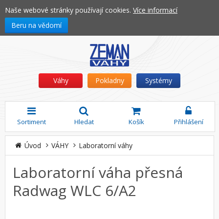
Naše webové stránky používají cookies.
Více informací
Beru na vědomí
Váhy
Pokladny
Systémy
Sortiment
Hledat
Košík
Přihlášení
Úvod
VÁHY
Laboratorní váhy
Laboratorní váha přesná
Radwag WLC 6/A2