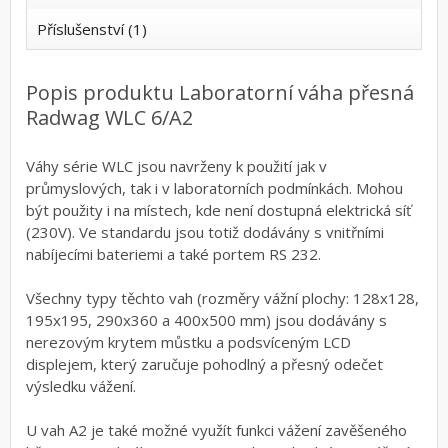
Příslušenství (1)
Popis produktu Laboratorní váha přesná
Radwag WLC 6/A2
Váhy série WLC jsou navrženy k použití jak v
průmyslových, tak i v laboratorních podmínkách. Mohou
být použity i na místech, kde není dostupná elektrická síť
(230V). Ve standardu jsou totiž dodávány s vnitřními
nabíjecími bateriemi a také portem RS 232.
Všechny typy těchto vah (rozměry vážní plochy: 128x128,
195x195, 290x360 a 400x500 mm) jsou dodávány s
nerezovým krytem můstku a podsvíceným LCD
displejem, který zaručuje pohodlný a přesný odečet
výsledku vážení.
U vah A2 je také možné využít funkci vážení zavěšeného