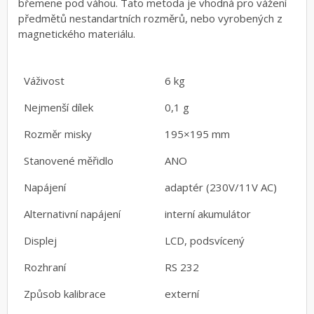
břemene pod váhou. Tato metoda je vhodná pro vážení
předmětů nestandartních rozměrů, nebo vyrobených z
magnetického materiálu.
Váživost
6 kg
Nejmenší dílek
0,1 g
Rozměr misky
195×195 mm
Stanovené měřidlo
ANO
Napájení
adaptér (230V/11V AC)
Alternativní napájení
interní akumulátor
Displej
LCD, podsvícený
Rozhraní
RS 232
Způsob kalibrace
externí