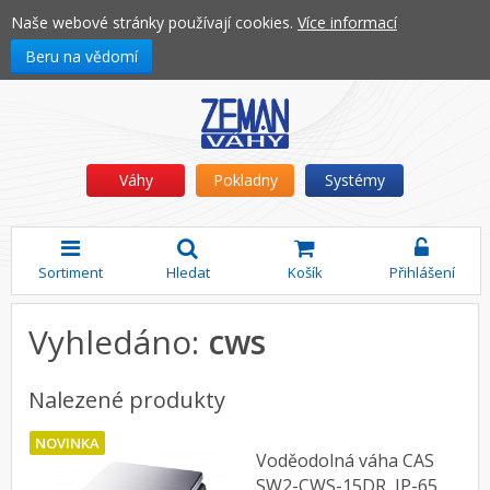
Naše webové stránky používají cookies.
Více informací
Beru na vědomí
Váhy
Pokladny
Systémy
Sortiment
Hledat
Košík
Přihlášení
Vyhledáno:
cws
Nalezené produkty
NOVINKA
Voděodolná váha CAS
SW2-CWS-15DR, IP-65,